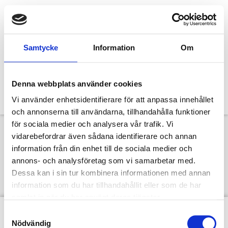
Samtycke
Information
Om
Denna webbplats använder cookies
Vi använder enhetsidentifierare för att anpassa innehållet
och annonserna till användarna, tillhandahålla funktioner
för sociala medier och analysera vår trafik. Vi
vidarebefordrar även sådana identifierare och annan
Anders Kärrman
information från din enhet till de sociala medier och
annons- och analysföretag som vi samarbetar med.
”Jeansnörd”
Dessa kan i sin tur kombinera informationen med annan
information som du har tillhandahållit eller som de har
samlat in när du har använt deras tjänster.
Samtyckesval
Nödvändig