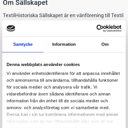
Om Sällskapet
TextilHistoriska Sällskapet är en vänförening till Textil
Museet i Borås. Vårt syfte är att bevara lokal textil
historia och skapa aktiviteter och projekt som främjar
det lokala textila arvet.
Samtycke
Information
Om
Textilhistoriska Sällskapet är Textilmuseet i Borås officiella
vänförening och bildades år 1991. Föreningen riktar sig till
Denna webbplats använder cookies
en mode- och textilintresserad allmänhet men även företag
Vi använder enhetsidentifierare för att anpassa innehållet
och branschorganisationer är medlemmar. Sällskapets
och annonserna till användarna, tillhandahålla funktioner
medlemmar är utspridda över landet och kommer från
för sociala medier och analysera vår trafik. Vi
varierade bakgrunder där det gemensamma intresset för
vidarebefordrar även sådana identifierare och annan
mode och textil förenar.
information från din enhet till de sociala medier och
Föreningen utgör ett stöd till Textilmuseets verksamhet och
annons- och analysföretag som vi samarbetar med.
har genom åren fokuserat på stöd till museets utställningar,
Dessa kan i sin tur kombinera informationen med annan
program och aktiviteter. Tillsammans med museet
information som du har tillhandahållit eller som de har
arrangerar Sällskapet regelbundet specialprogram och