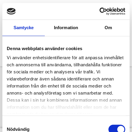
Samtycke
Information
Om
Denna webbplats använder cookies
Vi använder enhetsidentifierare för att anpassa innehållet
och annonserna till användarna, tillhandahålla funktioner
för sociala medier och analysera vår trafik. Vi
vidarebefordrar även sådana identifierare och annan
Designcafé:
information från din enhet till de sociala medier och
annons- och analysföretag som vi samarbetar med.
Författarsamtal med
Dessa kan i sin tur kombinera informationen med annan
information som du har tillhandahållit eller som de har
Susanna Alakoski
samlat in när du har använt deras tjänster.
Samtyckesval
Nödvändig