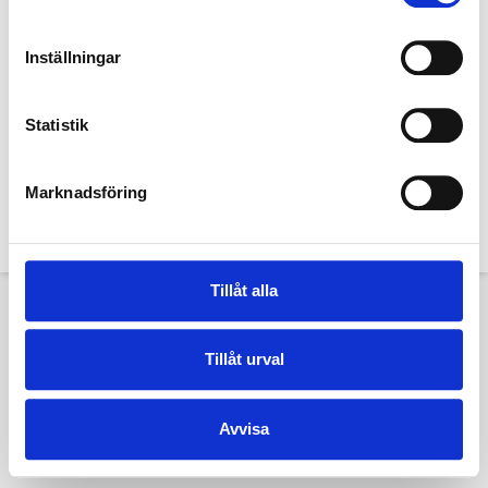
Inställningar
Statistik
Denna hemsida och dess innehåll tillhör TextilHistoriska Sällskapet. Bilder
tillhör TextilHistoriska Sällskapet och Textilmuseet i Borås Copyright Jan
Marknadsföring
Berg om inte annat anges.
Copyright © 2015-2023 TextilHistoriska Sällskapet
Tillåt alla
Tillåt urval
Avvisa