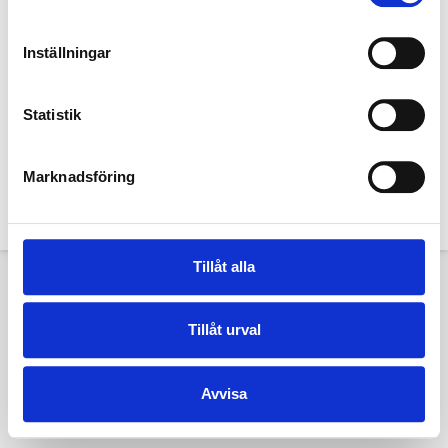
Inställningar
Statistik
Denna hemsida och dess innehåll tillhör TextilHistoriska Sällskapet. Bilder
tillhör TextilHistoriska Sällskapet och Textilmuseet i Borås Copyright Jan
Marknadsföring
Berg om inte annat anges.
Copyright © 2015-2023 TextilHistoriska Sällskapet
Tillåt alla
Tillåt urval
Avvisa