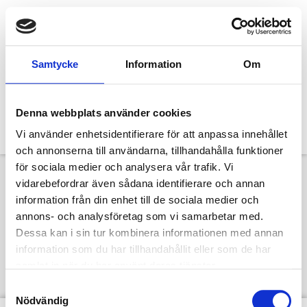
Samtycke
Information
Om
Denna webbplats använder cookies
Vi använder enhetsidentifierare för att anpassa innehållet
och annonserna till användarna, tillhandahålla funktioner
för sociala medier och analysera vår trafik. Vi
vidarebefordrar även sådana identifierare och annan
Designcafé:
information från din enhet till de sociala medier och
annons- och analysföretag som vi samarbetar med.
Historiska kläder i
Dessa kan i sin tur kombinera informationen med annan
information som du har tillhandahållit eller som de har
Högskoleprojekt.
samlat in när du har använt deras tjänster.
Samtyckesval
Nödvändig