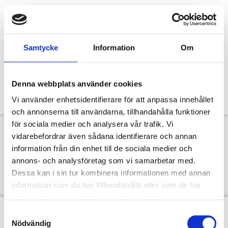
Samtycke
Information
Om
Denna webbplats använder cookies
Vi använder enhetsidentifierare för att anpassa innehållet
och annonserna till användarna, tillhandahålla funktioner
för sociala medier och analysera vår trafik. Vi
vidarebefordrar även sådana identifierare och annan
Designcafé: Kristina
information från din enhet till de sociala medier och
annons- och analysföretag som vi samarbetar med.
Wadensten
Dessa kan i sin tur kombinera informationen med annan
information som du har tillhandahållit eller som de har
samlat in när du har använt deras tjänster.
Samtyckesval
Nödvändig