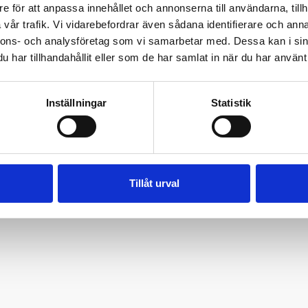
e för att anpassa innehållet och annonserna till användarna, tillh
vår trafik. Vi vidarebefordrar även sådana identifierare och anna
t. Bilder tillhör TextilHistoriska Sällskapet och Textilmuseet i Borås Copyright
nnons- och analysföretag som vi samarbetar med. Dessa kan i sin
har tillhandahållit eller som de har samlat in när du har använt 
yright © 2015-2023 TextilHistoriska Sällskapet
Inställningar
Statistik
Tillåt urval