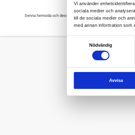
Vi använder enhetsidentifierar
sociala medier och analysera 
Denna hemsida och dess innehåll tillhör TextilHistoriska Sällskape
till de sociala medier och a
med annan information som du 
Cop
Samtyckesval
Nödvändig
Avvisa