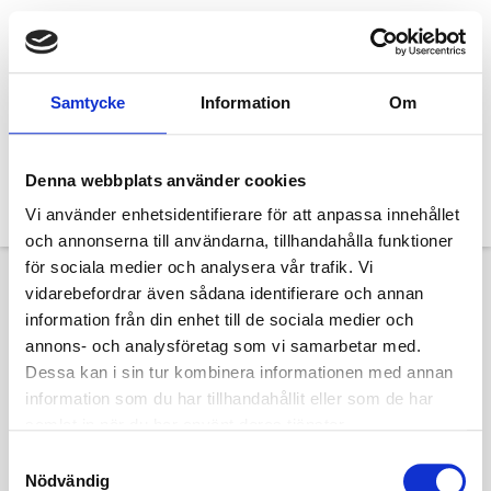
Samtycke
Information
Om
Denna webbplats använder cookies
Vi använder enhetsidentifierare för att anpassa innehållet
och annonserna till användarna, tillhandahålla funktioner
för sociala medier och analysera vår trafik. Vi
vidarebefordrar även sådana identifierare och annan
Rydals Museum:
information från din enhet till de sociala medier och
annons- och analysföretag som vi samarbetar med.
Utställningen
Dessa kan i sin tur kombinera informationen med annan
information som du har tillhandahållit eller som de har
”Justice, Freedom &
samlat in när du har använt deras tjänster.
Samtyckesval
Bread”.
Nödvändig