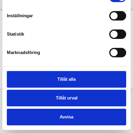
Inställningar
Statistik
Marknadsföring
Denna hemsida och dess innehåll tillhör TextilHistoriska Sällskapet. Bilder
tillhör TextilHistoriska Sällskapet och Textilmuseet i Borås Copyright Jan
Berg om inte annat anges.
Copyright © 2015-2023 TextilHistoriska Sällskapet
Tillåt alla
Tillåt urval
Avvisa