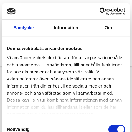
Samtycke
Information
Om
Denna webbplats använder cookies
Vi använder enhetsidentifierare för att anpassa innehållet
och annonserna till användarna, tillhandahålla funktioner
för sociala medier och analysera vår trafik. Vi
vidarebefordrar även sådana identifierare och annan
Specialvisning av
information från din enhet till de sociala medier och
annons- och analysföretag som vi samarbetar med.
utställningen
Dessa kan i sin tur kombinera informationen med annan
information som du har tillhandahållit eller som de har
”Legends of
samlat in när du har använt deras tjänster.
Samtyckesval
Workwear”
Nödvändig