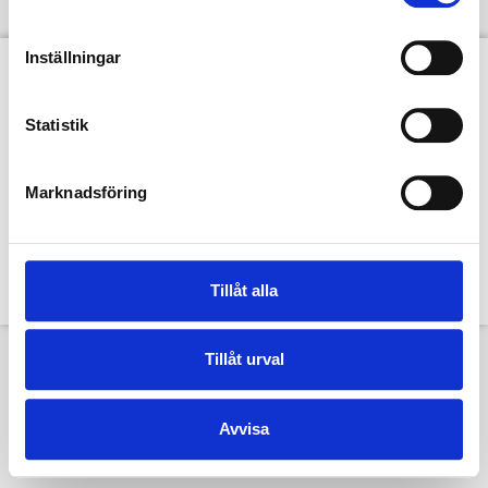
Inställningar
Statistik
Marknadsföring
Denna hemsida och dess innehåll tillhör TextilHistoriska Sällskapet. Bilder
tillhör TextilHistoriska Sällskapet och Textilmuseet i Borås Copyright Jan
Berg om inte annat anges.
Copyright © 2015-2023 TextilHistoriska Sällskapet
Tillåt alla
Tillåt urval
Avvisa